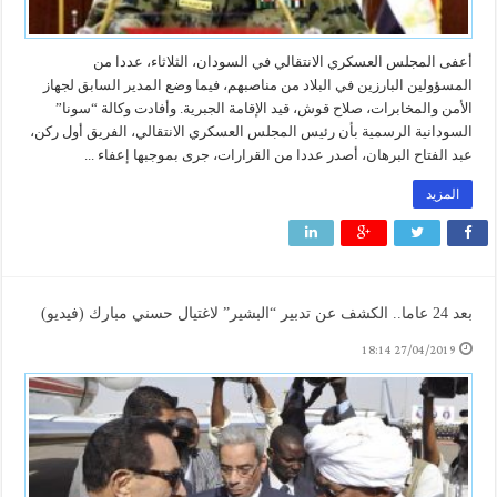
أعفى المجلس العسكري الانتقالي في السودان، الثلاثاء، عددا من
المسؤولين البارزين في البلاد من مناصبهم، فيما وضع المدير السابق لجهاز
الأمن والمخابرات، صلاح قوش، قيد الإقامة الجبرية. وأفادت وكالة “سونا”
السودانية الرسمية بأن رئيس المجلس العسكري الانتقالي، الفريق أول ركن،
عبد الفتاح البرهان، أصدر عددا من القرارات، جرى بموجبها إعفاء ...
المزيد
بعد 24 عاما.. الكشف عن تدبير “البشير” لاغتيال حسني مبارك (فيديو)
27/04/2019 18:14