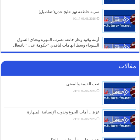
ضربة خاطفة تهز خليج عدن( تفاصيل)
06/08/2026 00:17
أزمة وقود وغاز خانقة تضرب المهرة وتغذي السوق
السوداء وسط اتهامات لنافذي “حكومة عدن” بافتعال
الأزمات
05/08/2026 21:01
مقالات
شهادات الطلاب تتحول إلى ورقة صراع.. قرار صادم من
حكومة عدن يهدد مستقبل عشرات الآلاف
05/08/2026 20:31
تعب القيمة والمعنى
02/08/2025 21:48
صنعاء تلتزم الصمت.. من يقف خلف غرق السفينة الهندية في البحر الأحمر؟
05/08/2026 20:01
أزمة مياه طاحنة ومئات البيوت المزالة بالكامل.. السلطات اليابانية تكشف
غزة… آهات الجوع وندوب الإنسانية المنهارة
الخسائر الثقيلة لزلزال كيوشو
02/08/2025 21:48
05/08/2026 18:26
أزمة الخدمات والرواتب تفجر الشارع بالضالع.. هتافات تندد بـ”الوصاية
السعودية” وتتوعد بخطوات تصعيدية أوسع
عدن.. عاصمة أم غابة مصالح؟!