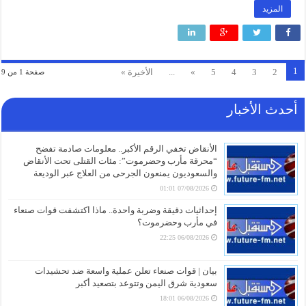
المزيد
1
2
3
4
5
»
...
الأخيرة »
صفحة 1 من 9
أحدث الأخبار
الأنقاض تخفي الرقم الأكبر.. معلومات صادمة تفضح
“محرقة مأرب وحضرموت”: مئات القتلى تحت الأنقاض
والسعوديون يمنعون الجرحى من العلاج عبر الوديعة
07/08/2026 01:01
إحداثيات دقيقة وضربة واحدة.. ماذا اكتشفت قوات صنعاء
في مأرب وحضرموت؟
06/08/2026 22:25
بيان | قوات صنعاء تعلن عملية واسعة ضد تحشيدات
سعودية شرق اليمن وتتوعد بتصعيد أكبر
06/08/2026 18:01