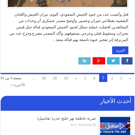
قتل وأصيب عدد من جنود الجيش السعودي، اليوم، نيران الجيش واللجان
الشعبية بقطاعي جيزان وعسير. وأوضح مصدر عسكري أن وحدات من
المجاهدين افشلت عملية تسلل لجنود الجيش السعودي قبالة جبل قيس
بجيزان، وسقوط قتلى وجرحى بصفوفهم. وأكد المصدر مصرع وجرح عدد من
المرتزقة إثر تفجير عبوة ناسفة بهم قبالة منفذ ...
المزيد
3
...
30
20
10
»
5
4
2
1
«
صفحة 3 من 91
الأخيرة »
أحدث الأخبار
ضربة خاطفة تهز خليج عدن( تفاصيل)
06/08/2026 00:17