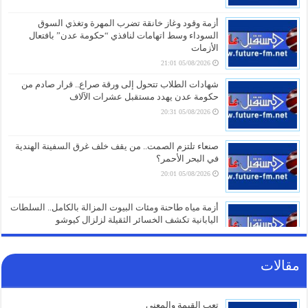
أزمة وقود وغاز خانقة تضرب المهرة وتغذي السوق
السوداء وسط اتهامات لنافذي “حكومة عدن” بافتعال
الأزمات
05/08/2026 21:01
شهادات الطلاب تتحول إلى ورقة صراع.. قرار صادم من
حكومة عدن يهدد مستقبل عشرات الآلاف
05/08/2026 20:31
صنعاء تلتزم الصمت.. من يقف خلف غرق السفينة الهندية
في البحر الأحمر؟
05/08/2026 20:01
أزمة مياه طاحنة ومئات البيوت المزالة بالكامل.. السلطات
اليابانية تكشف الخسائر الثقيلة لزلزال كيوشو
05/08/2026 18:26
مقالات
أزمة الخدمات والرواتب تفجر الشارع بالضالع.. هتافات تندد
بـ”الوصاية السعودية” وتتوعد بخطوات تصعيدية أوسع
05/08/2026 18:03
تعب القيمة والمعنى