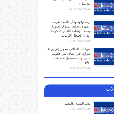
تفاصيل)
06/08/2026 00:17
أزمة وقود وغاز خانقة تضرب
المهرة وتغذي السوق السوداء
وسط اتهامات لنافذي “حكومة
عدن” بافتعال الأزمات
05/08/2026 21:01
شهادات الطلاب تتحول إلى ورقة
صراع.. قرار صادم من حكومة
عدن يهدد مستقبل عشرات
الآلاف
05/08/2026 20:31
صنعاء تلتزم الصمت.. من يقف
خلف غرق السفينة الهندية في
البحر الأحمر؟
لات
05/08/2026 20:01
أزمة مياه طاحنة ومئات البيوت
تعب القيمة والمعنى
المزالة بالكامل.. السلطات
اليابانية تكشف الخسائر الثقيلة
02/08/2025 21:48
لزلزال كيوشو