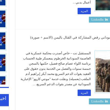
أعمال بدبي ...
المزيد
LinkedIn
المستقبل نت – خاص أصدرت محكمة عسكرية في
العاصمة السودانية الخرطوم بمعسكر طيبة الحسناب
برئاسة اللواء عصام صالح فضيل، حكمها بالسجن
خمسة سنوات والفصل من الخدمة بدون حقوق على
العقيد بقوات الدعم السريع محمد أبكر إبراهيم أدم
الملقب (بعسيله). ونقلت خدمة “مونتي كاروو” الإخبارية
17:01
السودانية عن مصدر بقوات الدعم السريع، ...
المزيد
اخبا
LinkedIn