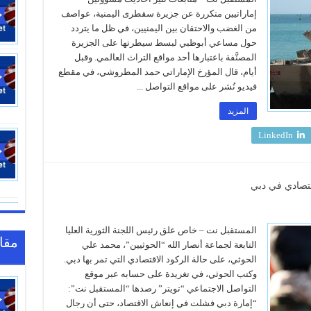
إماراتيين متكررة عن جزيرة سقطرى اليمنية، عواصف
من الغضب والاحتقان بين اليمنيين، في ظل ما يتردد
حول مساعي أبوظبي لبسط سيطرتها على الجزيرة
المصنَّفة باعتبارها أحد مواقع التراث العالمي. وقبل
أيام، قال المؤرخ الإماراتي حمد المطروشي، في مقطع
فيديو نُشر على مواقع التواصل‎ ...
المزيد
LinkedIn
قتصادي في دبي
المستقبل نت – خاص علق رئيس اللجنة الثورية العليا
مقا
التابعة لجماعة أنصار الله “الحوثيين”، محمد علي
الحوثي، على حالة الركود الاقتصادي التي تمر بها دبي.
وكتب الحوثي، في تغريدة على حسابه عبر موقع
التواصل الاجتماعي “تويتر” رصدها “المستقبل نت”:
“إمارة دبي فشلت في إنعاش الاقتصاد، حتى أن رجال