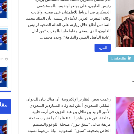
رئيس الغابون، علي بونغو أونديمبا بالمستشفى
العسكري في الرباط للاطمئنان على صحته. وأفادت
وكالة المغرب العربي للأنباء الرسمية، بأن الملك محمد
السادس أطلع خلال زيارته على الحالة الصحية لرئيس
الغابون، الذي يمضي مقاما طبيا بالمغرب “من أجل
إعادة التأهيل الطبي والنقاهة”. وجدد محمد ...
المزيد
LinkedIn
20:16
ل
زعمت بعض التقارير الإلكترونية، أن هناك بيان للديوان
مقا
الملكي السعودي أعلن فيه وفاة الملياردير السعودي
الأمير الوليد بن طلال بن عبد العزيز، في أزمة قلبية
مفاجئة، عن عمر يناهز الـ 63 عاما. كما نشرت صفحة
مزيفة تدعى “سبق نيوز”، منتحلة اللوغو والتصميم
الخاص بصحيفة “سبق” السعودية، بيانا مزعوما نسبته