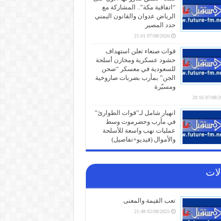
“اتفاقية مكة”.. المشاركة مع
الرياض عدوان والقانون اليمني
حدد المصير
07/08/2026 21:01
قوات صنعاء تعلن استهداف
حشود عسكرية ومخازن أسلحة
للسعودية في معسكر “صحن
الجن” بمأرب بضربات صاروخية
ومسيّرة
07/08/2026 
انهيار شامل لـ”قوات الطوارئ”
في مأرب وحضرموت وسط
عمليات نهب واسعة للأسلحة
والأموال (فيديو+تفاصيل)
07/08/2026 19:31
الذهب يتجاوز 4400 دولار للأونصة
لات
لأول مرة منذ يونيو والفضة
تتخطى 65 دولاراً
07/08/2026 19:01
تعب القيمة والمعنى
كنز خفي في سلة المهملات..
02/08/2025 21:48
لماذا يجب عليك عدم التخلص