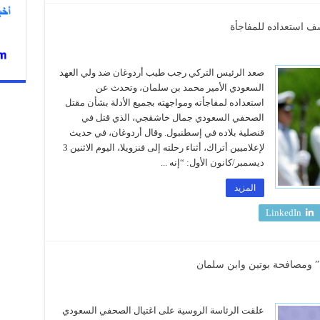
ف استعداده للمفاجأة
صعد الرئيس التركي رجب طيب أردوغان ضد ولي العهد
السعودي الأمير محمد بن سلمان، وتحدث عن
استعداده لمفاجأته ومواجهته بجميع الأدلة بشأن مقتل
الصحفي السعودي جمال خاشقجي، الذي قتل في
قنصلية بلاده في إسطنبول. وقال أردوغان، في حديث
لإعلاميين أتراك، أثناء رحلته إلى فنزويلا، اليوم الاثنين 3
ديسمبر/كانون الأول: “إنه ...
المزيد
LinkedIn
” ومصافحة بوتين وابن سلمان
علقت الرئاسة الروسية على اغتيال الصحفي السعودي