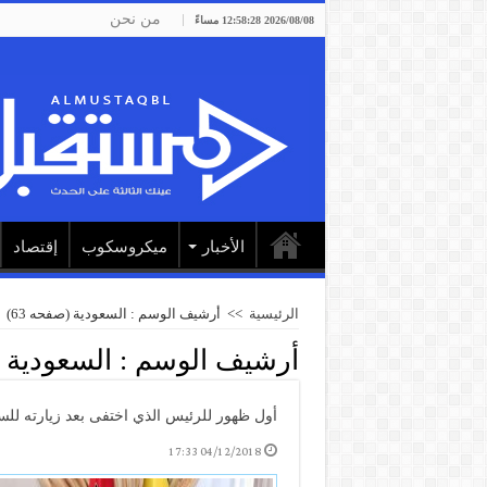
من نحن
2026/08/08 12:58:28 مساءً
الأخبار
ميكروسكوب
إقتصاد
الرئيسية
>>
أرشيف الوسم : السعودية
(صفحه 63)
أرشيف الوسم :
السعودية
أول ظهور للرئيس الذي اختفى بعد زيارته للس
04/12/2018 17:33