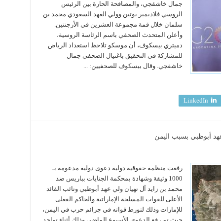
جمال خاشقجي، والمصافحة الحارة بين الرئيس
الروسي فلاديمير بوتين وولي العهد السعودي محمد بن
سلمان خلال قمة مجموعة العشرين في الأرجنتين.
وأعلن المتحدث الصحفي باسم الرئاسة الروسية،
دميتري بيسكوف، أن موسكو تلاحظ استعداد الرياض
للمشاركة في التحقيق باغتيال الصحفي جمال
خاشقجي. وقال بيسكوف للصحفيين: ...
LinkedIn
رفعت منظمة حقوقية دولية دعوى دولية مدعومة بـ
1000 وثيقة وشهادة بمحكمة الجنايات بباريس ضد
محمد بن زايد آل نهيان ولي عهد أبوظبي ونائب القائد
الأعلى للقوات المسلحة الإماراتية والحاكم الفعلى
للإمارات وذلك لتورط قواته في جرائم حرب في اليمن،
حيث تم رفع الدعوى الأسبوع الماضي وذلك أثناء تواجد