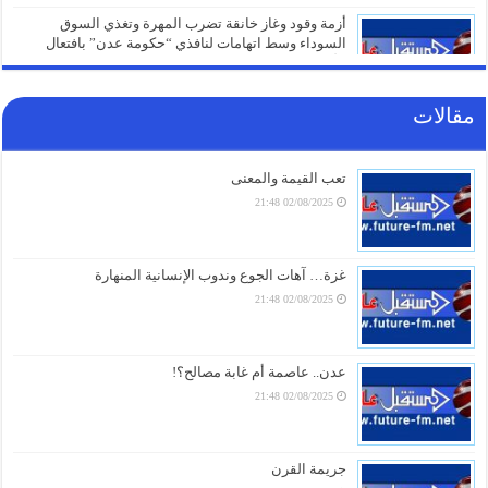
أزمة وقود وغاز خانقة تضرب المهرة وتغذي السوق
السوداء وسط اتهامات لنافذي “حكومة عدن” بافتعال
الأزمات
05/08/2026 21:01
مقالات
شهادات الطلاب تتحول إلى ورقة صراع.. قرار صادم من
حكومة عدن يهدد مستقبل عشرات الآلاف
05/08/2026 20:31
تعب القيمة والمعنى
02/08/2025 21:48
صنعاء تلتزم الصمت.. من يقف خلف غرق السفينة الهندية
في البحر الأحمر؟
05/08/2026 20:01
غزة… آهات الجوع وندوب الإنسانية المنهارة
02/08/2025 21:48
أزمة مياه طاحنة ومئات البيوت المزالة بالكامل.. السلطات
اليابانية تكشف الخسائر الثقيلة لزلزال كيوشو
05/08/2026 18:26
عدن.. عاصمة أم غابة مصالح؟!
02/08/2025 21:48
أزمة الخدمات والرواتب تفجر الشارع بالضالع.. هتافات تندد
بـ”الوصاية السعودية” وتتوعد بخطوات تصعيدية أوسع
05/08/2026 18:03
جريمة القرن