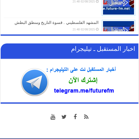
02/08/2025 21:48
الغاز الأوروبي يقفز 19% في يوليو ويسجل أعلى مستوى
منذ مطلع 2023
05/08/2026 17:18
المشهد الفلسطيني .. قسوة التاريخ ومنطق البطش
02/08/2025 21:48
اخبار المستقبل ـ تيليجرام